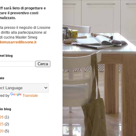
ff sarà lieto di progettare e
zare il preventivo costi
nalizzato.
ita presso il negozio di Lissone
l diritto alla partecipazione al
 di cucina Master Smeg
omusarredilissone.it
nel blog
ate
ed by
Translate
io blog
26
(1)
25
(2)
20
(5)