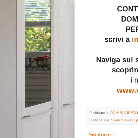
CONT
DOM
PER
scrivi a
i
Naviga sul 
scoprir
i 
www.v
Pubblicato da
DOMUS ARREDI 
Etichette:
costo veneta cucine
,
p
Post più recenti