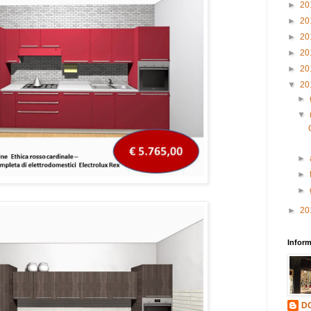
►
20
►
20
►
20
►
20
►
20
▼
20
►
▼
►
►
►
►
20
Inform
D