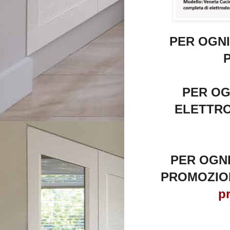
PER OGNI
PER OG
ELETTRO
PER OGNI
PROMOZIO
pr