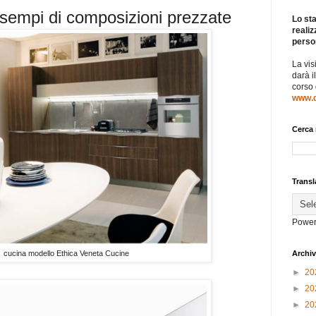
esempi di composizioni prezzate
Lo sta
realiz
perso
La vis
darà i
corso
www.d
Cerca 
Transl
Power
cucina modello Ethica Veneta Cucine
Archiv
►
20
►
20
►
20