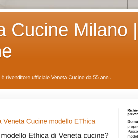
a Cucine Milano |
ne
è rivenditore ufficiale Veneta Cucine da 55 anni.
Richie
preven
a Veneta Cucine modello EThica
Domus
propri
Pascol
 modello Ethica di Veneta cucine?
modell