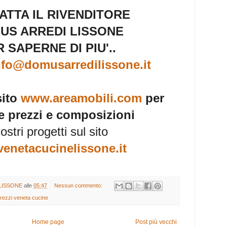
ATTA IL RIVENDITORE
US ARREDI LISSONE
 SAPERNE DI PIU'..
nfo@domusarredilissone.it
sito
www.areamobili.com
per
e prezzi e composizioni
nostri progetti sul sito
enetacucinelissone.it
LISSONE
alle
05:47
Nessun commento:
rezzi veneta cucine
Home page
Post più vecchi