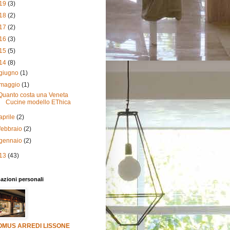
19
(3)
18
(2)
17
(2)
16
(3)
15
(5)
14
(8)
giugno
(1)
maggio
(1)
Quanto costa una Veneta
Cucine modello EThica
aprile
(2)
febbraio
(2)
gennaio
(2)
13
(43)
azioni personali
OMUS ARREDI LISSONE