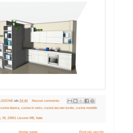
LISSONE
alle
04:40
Nessun commento:
cucina bianca
,
cucina in vetro
,
cucina laccato lucido
,
cucina modello
, 39, 20851 Lissone MB, Italia
Home page
Post più vecchi