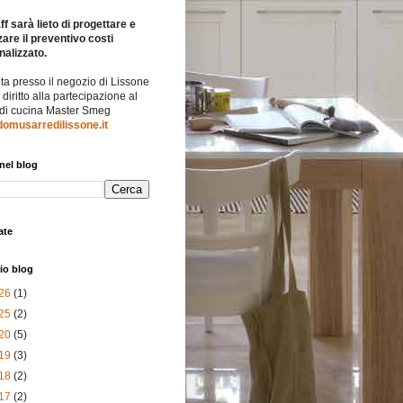
ff sarà lieto di progettare e
zare il preventivo costi
nalizzato.
ita presso il negozio di Lissone
l diritto alla partecipazione al
 di cucina Master Smeg
omusarredilissone.it
nel blog
ate
io blog
26
(1)
25
(2)
20
(5)
19
(3)
18
(2)
17
(2)