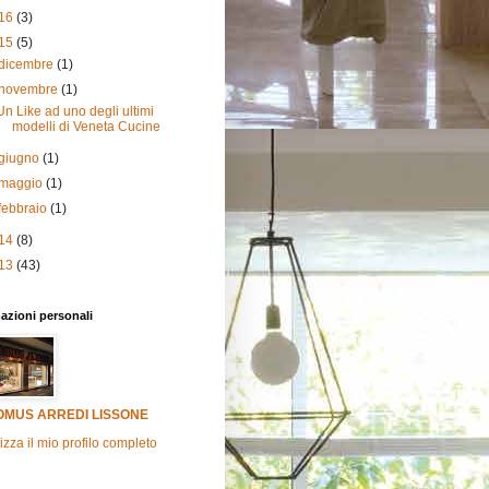
16
(3)
15
(5)
dicembre
(1)
novembre
(1)
Un Like ad uno degli ultimi
modelli di Veneta Cucine
giugno
(1)
maggio
(1)
febbraio
(1)
14
(8)
13
(43)
azioni personali
OMUS ARREDI LISSONE
izza il mio profilo completo