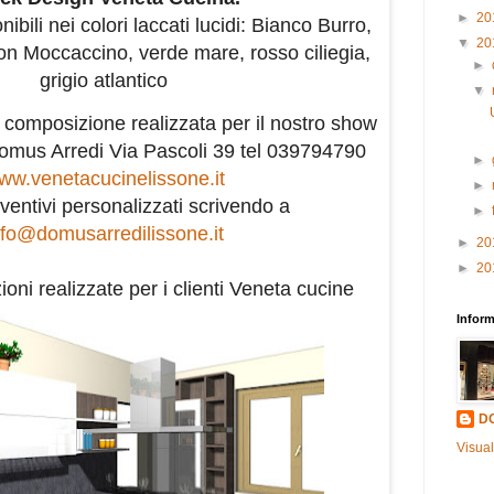
►
20
ibili nei colori laccati lucidi: Bianco Burro,
▼
20
on Moccaccino, verde mare, rosso ciliegia,
►
grigio atlantico
▼
a composizione realizzata per il nostro show
omus Arredi Via Pascoli 39 tel 039794790
►
ww.venetacucinelissone.it
►
eventivi personalizzati scrivendo a
►
fo
@domusarredilissone.it
►
20
►
20
oni realizzate per i clienti Veneta cucine
Inform
D
Visual