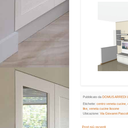
Pubblicato da
DOMUS ARREDI 
Etichette:
centro veneta cucine
,
like
,
veneta cucine lissone
Ubicazione:
Via Giovanni Pascoli
Post più recenti