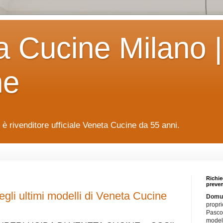
a Cucine Milano |
ne
è rivenditore ufficiale Veneta Cucine da 55 anni.
Richie
preven
gli ultimi modelli di Veneta Cucine
Domus
propri
Pascol
modell