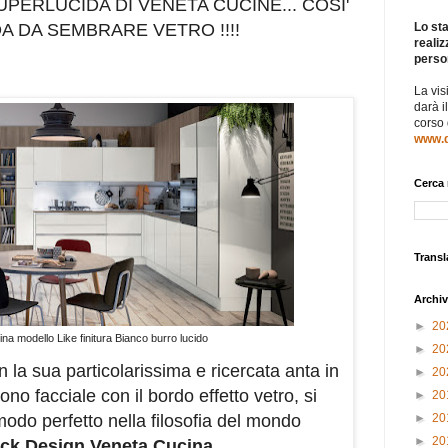
UPERLUCIDA DI VENETA CUCINE... COSI'
A DA SEMBRARE VETRO !!!!
Lo sta
realiz
perso
La vis
darà i
corso
www.d
Cerca 
Transl
Archiv
►
20
na modello Like finitura Bianco burro lucido
►
20
n la sua particolarissima e ricercata anta in
►
20
no facciale con il bordo effetto vetro, si
►
20
odo perfetto nella filosofia del mondo
►
20
►
20
ck Design Veneta Cucina.