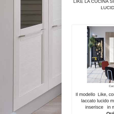
LIKE LA CUCINA S
LUCID
Cuci
Il modello Like, co
laccato lucido mo
inserisce in m
Qui