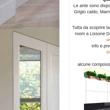
Le ante sono dispon
Grigio caldo, Marr
Tutta da scoprire l
room a Lissone D
w
info e pr
in
alcune composizi