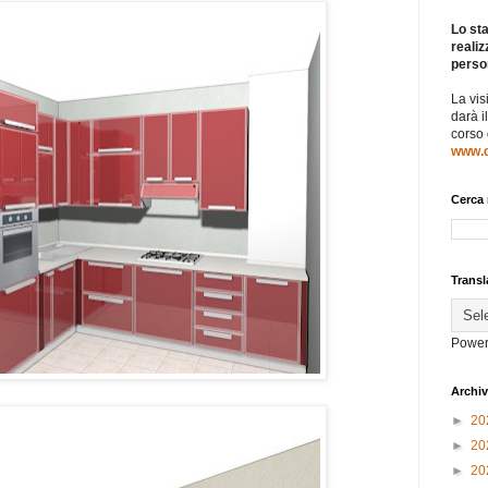
Lo sta
realiz
perso
La vis
darà i
corso
www.d
Cerca 
Transl
Power
Archiv
►
20
►
20
►
20