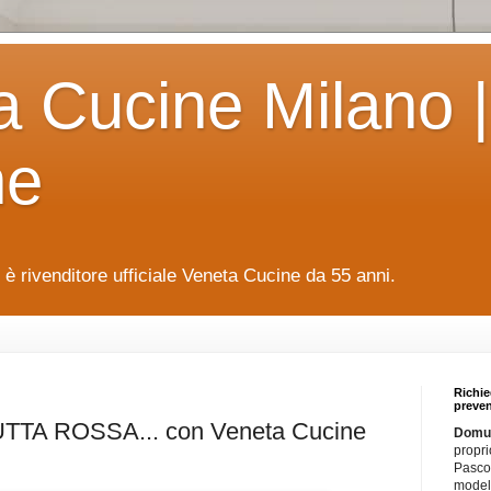
a Cucine Milano |
ne
è rivenditore ufficiale Veneta Cucine da 55 anni.
Richie
preven
TA ROSSA... con Veneta Cucine
Domus
propri
Pascol
modell