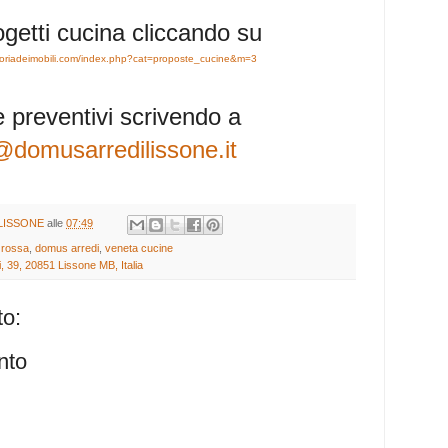
rogetti cucina cliccando su
rtoriadeimobili.com/index.php?cat=proposte_cucine&m=3
e preventivi scrivendo a
@domusarredilissone.it
LISSONE
alle
07:49
 rossa
,
domus arredi
,
veneta cucine
, 39, 20851 Lissone MB, Italia
o:
nto