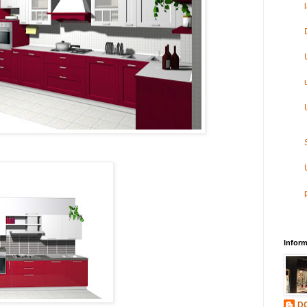
Inform
D