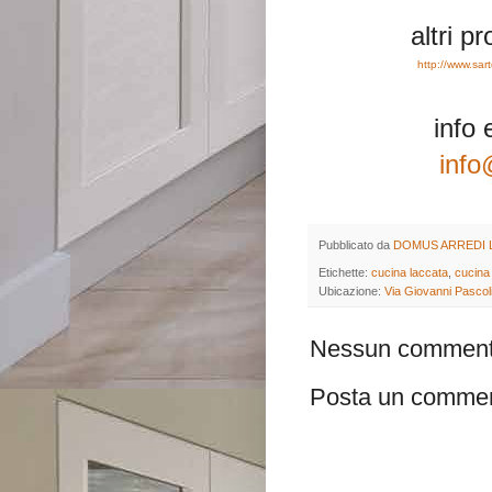
altri p
http://www.sa
info 
info
Pubblicato da
DOMUS ARREDI 
Etichette:
cucina laccata
,
cucina
Ubicazione:
Via Giovanni Pascoli
Nessun comment
Posta un comme