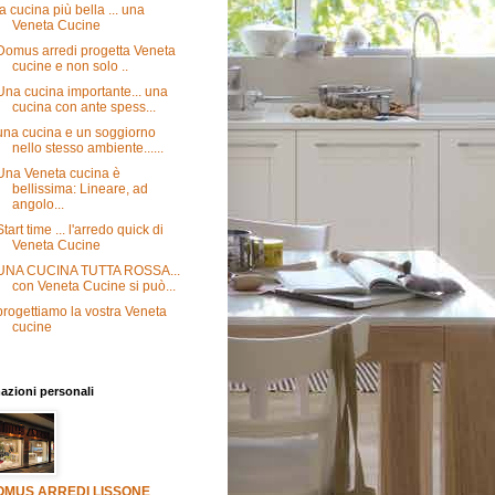
la cucina più bella ... una
Veneta Cucine
Domus arredi progetta Veneta
cucine e non solo ..
Una cucina importante... una
cucina con ante spess...
una cucina e un soggiorno
nello stesso ambiente......
Una Veneta cucina è
bellissima: Lineare, ad
angolo...
Start time ... l'arredo quick di
Veneta Cucine
UNA CUCINA TUTTA ROSSA...
con Veneta Cucine si può...
progettiamo la vostra Veneta
cucine
azioni personali
OMUS ARREDI LISSONE