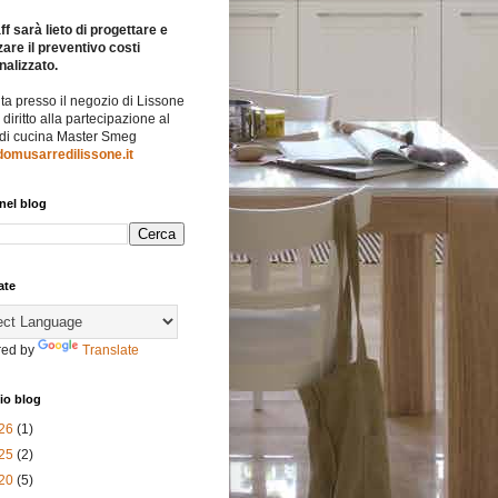
ff sarà lieto di progettare e
zare il preventivo costi
nalizzato.
ita presso il negozio di Lissone
l diritto alla partecipazione al
 di cucina Master Smeg
omusarredilissone.it
nel blog
ate
ed by
Translate
io blog
26
(1)
25
(2)
20
(5)