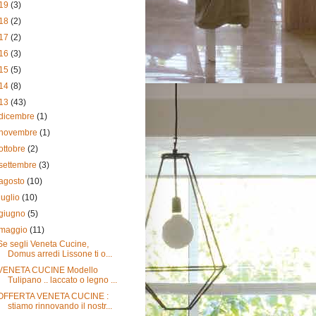
19
(3)
18
(2)
17
(2)
16
(3)
15
(5)
14
(8)
13
(43)
dicembre
(1)
novembre
(1)
ottobre
(2)
settembre
(3)
agosto
(10)
luglio
(10)
giugno
(5)
maggio
(11)
Se segli Veneta Cucine,
Domus arredi Lissone ti o...
VENETA CUCINE Modello
Tulipano .. laccato o legno ...
OFFERTA VENETA CUCINE :
stiamo rinnovando il nostr...