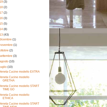
19
(3)
18
(2)
17
(2)
16
(3)
15
(5)
14
(8)
13
(43)
dicembre
(1)
novembre
(1)
ottobre
(2)
settembre
(3)
agosto
(10)
luglio
(10)
Veneta Cucine modello EXTRA
Veneta Cucine modello
GRETHA
Veneta Cucine modello START
TIME GO
Veneta Cucine modello
ETHICA
Veneta Cucine modello START