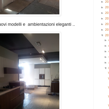
►
20
►
20
►
20
►
20
ovi modelli e ambientazioni eleganti ..
►
20
►
20
▼
20
►
►
►
►
►
▼