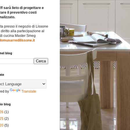
ff sarà lieto di progettare e
zare il preventivo costi
nalizzato.
ita presso il negozio di Lissone
l diritto alla partecipazione al
 di cucina Master Smeg
omusarredilissone.it
nel blog
ate
ed by
Translate
io blog
26
(1)
25
(2)
20
(5)