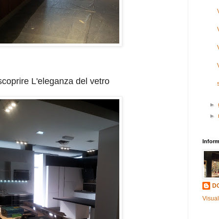
scoprire L'eleganza del vetro
►
►
Inform
D
Visual