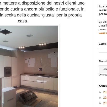
mettere a disposizione dei nostri clienti uno
Lo sta
ondo cucina ancora più bello e funzionale, in
realiz
perso
a scelta della cucina "giusta" per la propria
casa
La vis
darà i
corso
www.d
Cerca 
Transl
Power
Archiv
►
20
►
20
►
20