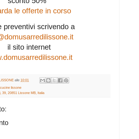
sconto 50%
rda le offerte in corso
e preventivi scrivendo a
@domusarredilissone.it
il sito internet
domusarredilissone.it
LISSONE
alle
10:01
cucine lissone
, 39, 20851 Lissone MB, Italia
o:
nto