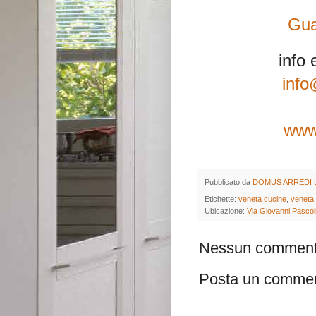
Gua
info 
info
www.
Pubblicato da
DOMUS ARREDI 
Etichette:
veneta cucine
,
veneta 
Ubicazione:
Via Giovanni Pascoli
Nessun comment
Posta un comme