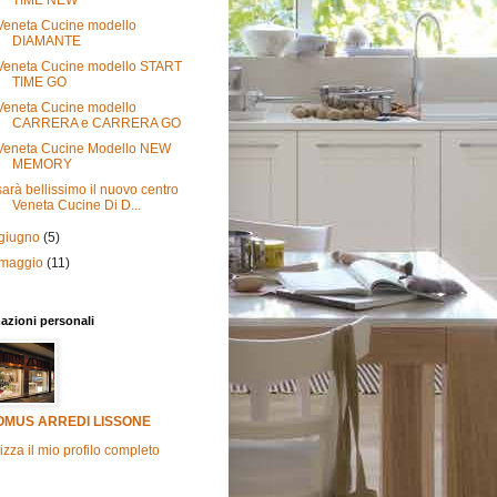
TIME NEW
Veneta Cucine modello
DIAMANTE
Veneta Cucine modello START
TIME GO
Veneta Cucine modello
CARRERA e CARRERA GO
Veneta Cucine Modello NEW
MEMORY
sarà bellissimo il nuovo centro
Veneta Cucine Di D...
giugno
(5)
maggio
(11)
azioni personali
OMUS ARREDI LISSONE
izza il mio profilo completo