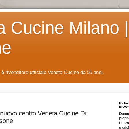
a Cucine Milano |
ne
è rivenditore ufficiale Veneta Cucine da 55 anni.
Richie
preven
l nuovo centro Veneta Cucine Di
Domus
propri
ssone
Pascol
modell