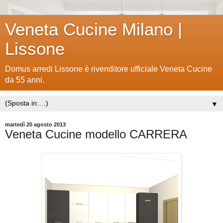
Veneta Cucine Milano |
Lissone
Domus arredi Lissone è rivenditore ufficiale Veneta Cucine
da 55 anni.
▼
martedì 20 agosto 2013
Veneta Cucine modello CARRERA