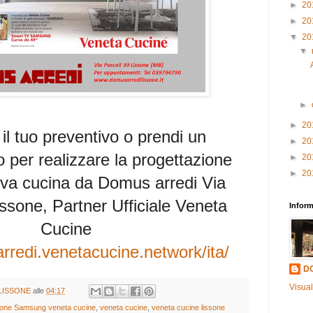
►
20
►
20
▼
20
▼
►
►
20
l tuo preventivo o prendi un
►
20
per realizzare la progettazione
►
20
►
20
ova cucina da Domus arredi Via
ssone, Partner Ufficiale Veneta
Inform
Cucine
rredi.venetacucine.network/ita/
D
Visual
LISSONE
alle
04:17
one Samsung veneta cucine
,
veneta cucine
,
veneta cucine lissone