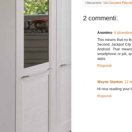
Ubicazione:
Via Giovanni Pascoli
2 commenti:
Anonimo
4 dicembre
This means that no th
Second, Jackpot City 
Android. That mean
smartphone or pill, a
apps.
Rispondi
Wayne Stanton
12 o
Hi nice reading your 
Rispondi