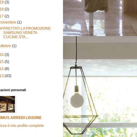
19
(3)
18
(2)
17
(2)
novembre
(1)
AFFRETTATI LA PROMOZIONE
SAMSUNG VENETA
CUCINE STA...
ottobre
(1)
16
(3)
15
(5)
14
(8)
13
(43)
azioni personali
OMUS ARREDI LISSONE
izza il mio profilo completo