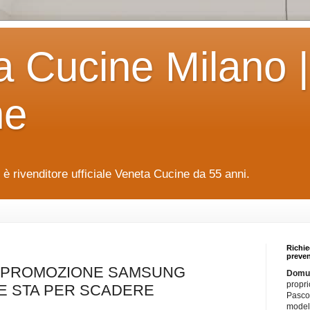
a Cucine Milano |
ne
è rivenditore ufficiale Veneta Cucine da 55 anni.
Richie
preven
A PROMOZIONE SAMSUNG
Domus
propri
E STA PER SCADERE
Pascol
modell