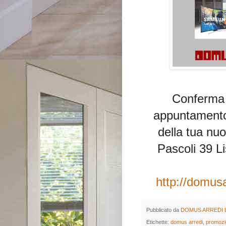
Conferma i
appuntamento 
della tua nu
Pascoli 39 Li
http://domusa
Pubblicato da
DOMUS ARREDI 
Etichette:
domus arredi
,
promozi