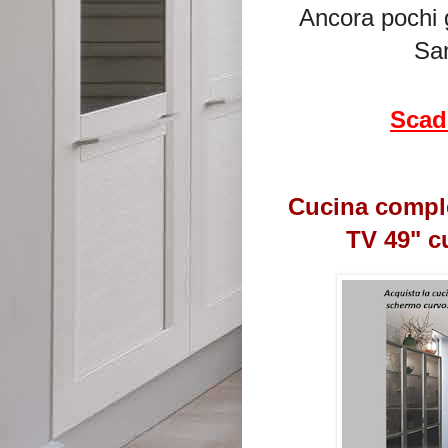
Ancora pochi gi
Sa
Scad
Cucina comple
TV 49" c