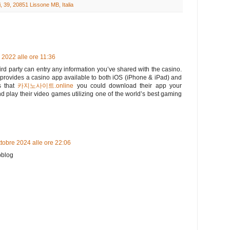
, 39, 20851 Lissone MB, Italia
 2022 alle ore 11:36
ird party can entry any information you’ve shared with the casino.
provides a casino app available to both iOS (iPhone & iPad) and
s that
카지노사이트.online
you could download their app your
nd play their video games utilizing one of the world’s best gaming
ttobre 2024 alle ore 22:06
bblog