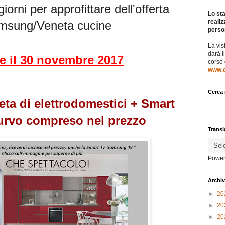
orni per approfittare dell'offerta
Lo sta
realiz
msung/Veneta cucine
perso
La vis
darà i
e il 30 novembre 2017
corso
www.d
Cerca 
ta di elettrodomestici + Smart
urvo compreso nel prezzo
Transl
Power
Archiv
►
20
►
20
►
20