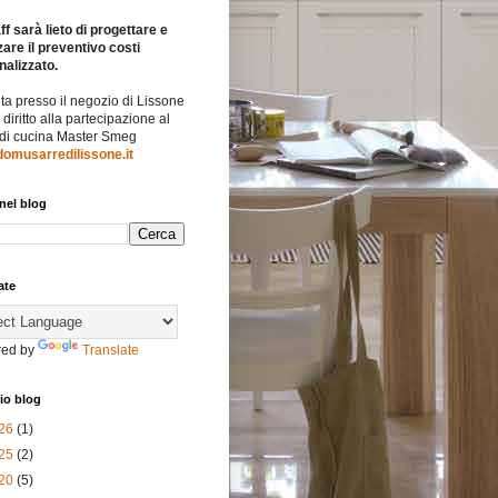
ff sarà lieto di progettare e
zare il preventivo costi
nalizzato.
ita presso il negozio di Lissone
l diritto alla partecipazione al
 di cucina Master Smeg
omusarredilissone.it
nel blog
ate
ed by
Translate
io blog
26
(1)
25
(2)
20
(5)